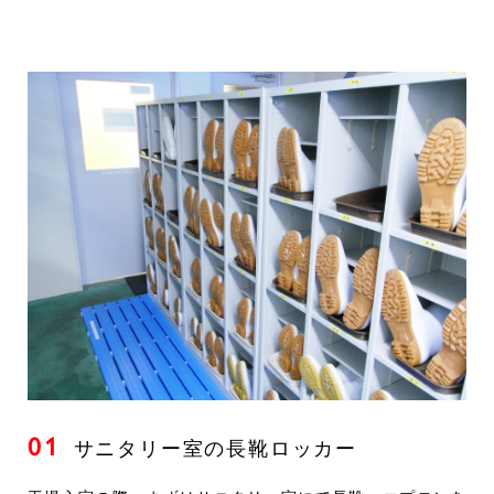
個人宅配
事業紹介
給食弁当事業
介護給食事業
冷凍弁当事業
社員食堂事業
幼稚園給食事業
カット野菜事業
パン事業
サービス
01
トントンパンの焼きたてくらぶ
サニタリー室の長靴ロッカー
個人向け昼食宅配弁当 ひる宅