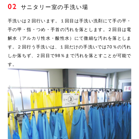
02
トップメッセージ
サニタリー室の手洗い場
会社概要
手洗いは２回行います。１回目は手洗い洗剤にて手の平・
沿革
手の甲・指・つめ・手首の汚れを落とします。２回目は電
解水（アルカリ性水・酸性水）にて微細な汚れを落としま
採用情報
す。２回行う手洗いは、１回だけの手洗いでは70％の汚れ
しか落ちず、２回目で98％まで汚れを落とすことが可能で
社員インタビュー
す。
トップメッセージ
求める人物像
募集要項
エントリー
Copyright © ICHIZEN GROUP. All Rights Reserved.