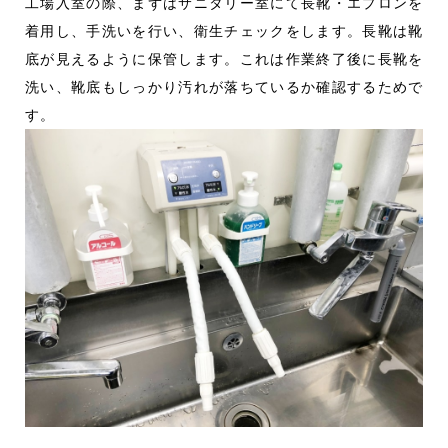
工場入室の際、まずはサニタリー室にて長靴・エプロンを
弁当のWeb注文システム
着用し、手洗いを行い、衛生チェックをします。長靴は靴
無人型社員食堂のオフィスL-BOX
底が見えるように保管します。これは作業終了後に長靴を
おうちで美味しく本格金沢カレー
洗い、靴底もしっかり汚れが落ちているか確認するためで
コラボレーション企画
す。
仕出し弁当 デリBEN
おいしさと品質
安全な食への環境づくり
HACCP基準の安全性
おいしさへの取り組み
製造工場のご案内
食品廃棄ゼロを目指して
企業情報