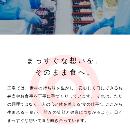
人を良くする、一膳の食の
採用情報
挑戦
ブランドコンセプト
まっすぐな想いを、
INNOVATION
そのまま食へ。
お知らせ
工場では、素材の持ち味を生かし、安心して口にできるお
弁当やお食事を丁寧に手づくりしています。
それは、ただ
お問い合わせ
の調理ではなく、人の心と体を整える“食の仕事”。ここから
生まれる一食が、
誰かの笑顔と健康につながるよう、日々
今週の献立
まっすぐな想いで食と向き合っています。