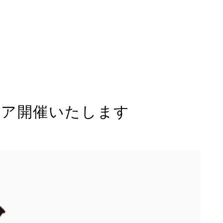
紹介
サービス
弁当事業
トントンパンの焼きたてくらぶ
給食事業
個人向け昼食宅配弁当 ひる宅
弁当事業
弁当のWeb注文システム
ェア開催いたします
食堂事業
無人型社員食堂のオフィスL-BOX
園給食事業
おうちで美味しく本格金沢カレー
ト野菜事業
コラボレーション企画
事業
仕出し弁当 デリBEN
情報
採用情報