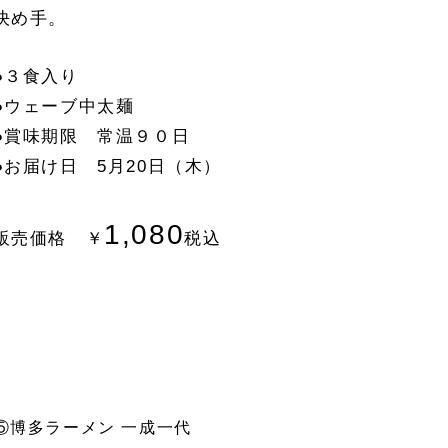
決め手。
●３食入り
●ウェーブ中太麺
●賞味期限 常温９０日
●お届け日 5月20日（木）
1,080
販売価格 ￥
税込
⑤博多ラーメン 一成一代