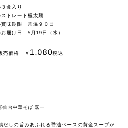
●３食入り
●ストレート極太麺
●賞味期限 常温９０日
●お届け日 5月19日（水）
1,080
販売価格 ￥
税込
④仙台中華そば 嘉一
鶏だしの旨みあふれる醤油ベースの黄金スープが