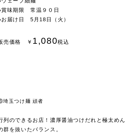
●ウェーブ細麺
●賞味期限 常温９０日
●お届け日 5月18日（火）
1,080
販売価格 ￥
税込
③埼玉つけ麺 頑者
行列のできるお店！濃厚醤油つけだれと極太めん
の群を抜いたバランス。