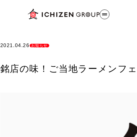
ブランドコンセプト
事業
給食
INNOVATION
2021.04.26
お知らせ
介護
お知らせ
冷凍
銘店の味！ご当地ラーメンフ
社員
お問い合わせ
幼稚
今週の献立
カッ
パン
個人宅配
おいしさと品質
企業