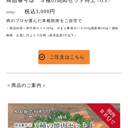
商品番号③ ３種の焼肉セット特上
（4人分／
税込3,000円
600g）
肉のプロが選んだ本格焼肉をご自宅で
＜商品内容＞和牛肩ロース200g やまと豚肩ロース200g国産鶏200g／賞味
期限 お渡し日より３日間（保存温度4℃以下）
ご注文はこちら
＜商品のご案内＞