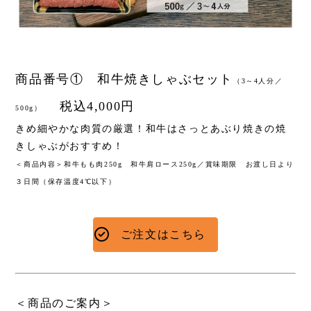
トップメッセージ
求める人物像
募集要項
エントリー
商品番号① 和牛焼きしゃぶセット
（3～4人分／
税込4,000円
500g）
きめ細やかな肉質の厳選！和牛はさっとあぶり焼きの焼
Copyright © ICHIZEN GROUP. All Rig
きしゃぶがおすすめ！
＜商品内容＞和牛もも肉250g 和牛肩ロース250g／賞味期限 お渡し日より
３日間（保存温度4℃以下）
ご注文はこちら
＜商品のご案内＞