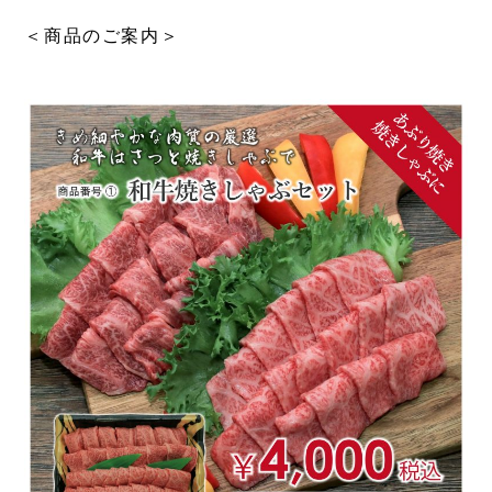
＜商品のご案内＞
安全な食への環境づくり
HACCP基準の安全性
おいしさへの取り組み
製造工場のご案内
食品廃棄ゼロを目指して
企業情報
トップメッセージ
会社概要
沿革
採用情報
社員インタビュー