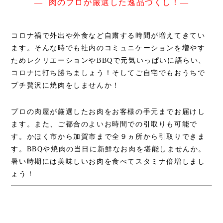
― 肉のプロが厳選した逸品づくし！―
幼稚園給食事業
カット野菜事業
コロナ禍で外出や外食など自粛する時間が増えてきてい
パン事業
ます。そんな時でも社内のコミュニケーションを増やす
ためレクリエーションやBBQで元気いっぱいに語らい、
サービス
コロナに打ち勝ちましょう！そしてご自宅でもおうちで
プチ贅沢に焼肉をしませんか！
トントンパンの焼きたてくらぶ
個人向け昼食宅配弁当 ひる宅
プロの肉屋が厳選したお肉をお客様の手元までお届けし
ます。また、ご都合のよいお時間での引取りも可能で
弁当のWeb注文システム
す。かほく市から加賀市まで全９ヵ所から引取りできま
無人型社員食堂のオフィスL-BOX
す。BBQや焼肉の当日に新鮮なお肉を堪能しませんか。
おうちで美味しく本格金沢カレー
暑い時期には美味しいお肉を食べてスタミナ倍増しまし
コラボレーション企画
ょう！
仕出し弁当 デリBEN
おいしさと品質