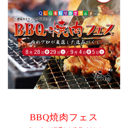
INNOVATION
お知らせ
お問い合わせ
今週の献立
個人宅配
事業紹介
給食弁当事業
介護給食事業
BBQ焼肉フェス
冷凍弁当事業
社員食堂事業